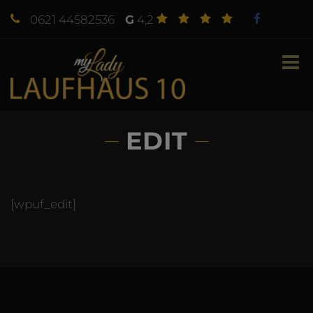
modal-check
0621 44582536
G
4,2
EDIT
[wpuf_edit]