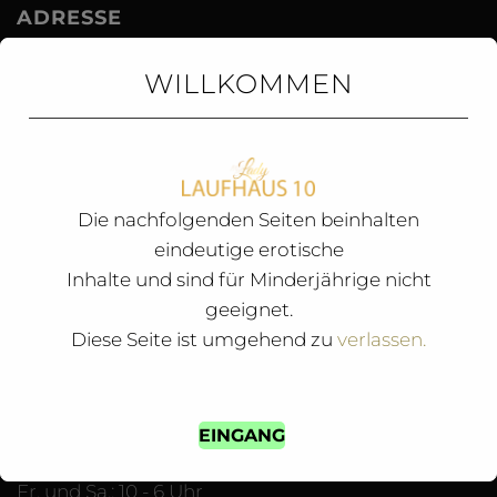
ADRESSE
Lupinenstr. 10
WILLKOMMEN
68169 Mannheim
TELEFONNUMMER
Die nachfolgenden Seiten beinhalten
Festnetz:
0621 44582536
eindeutige erotische
Mobil:
0172 1320957
(Eroticjob)
Inhalte und sind für Minderjährige nicht
geeignet.
» FREIE ZIMMER! «
Diese Seite ist umgehend zu
verlassen.
ÖFFNUNGSZEITEN HAUS 10
EINGANG
Mo. - Do.: 10 - 4 Uhr
Fr. und Sa.: 10 - 6 Uhr